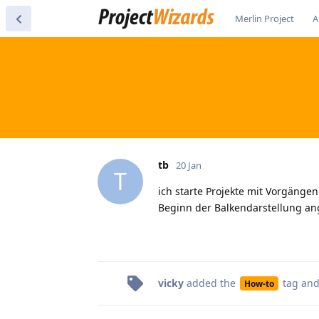
Merlin Project
A
tb
20 Jan
T
ich starte Projekte mit Vorgängen
Beginn der Balkendarstellung an
vicky
added the
tag
and
How-to