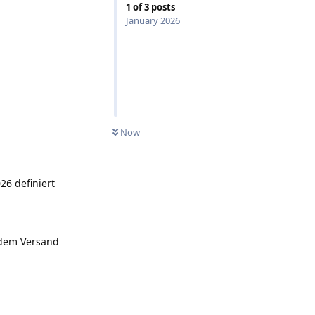
1
of
3
posts
January 2026
Now
26 definiert
r dem Versand