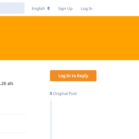
English
Sign Up
Log In
Log In to Reply
.26 als
Original Post
Reply