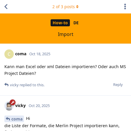
2
of
3
posts
How-to
DE
Import
coma
C
Oct 18, 2025
Kann man Excel oder xml Dateien importieren? Oder auch MS
Project Dateien?
Reply
vicky
replied to this.
vicky
Oct 20, 2025
Hi
coma
die Liste der Formate, die Merlin Project importieren kann,